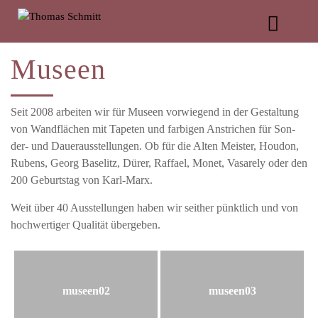
Muse­en
Seit 2008 arbei­ten wir für Muse­en vor­wie­gend in der Gestal­tung
von Wand­flä­chen mit Tape­ten und far­bi­gen Anstri­chen für Son­
der- und Dau­er­aus­stel­lun­gen. Ob für die Alten Meis­ter, Hou­don,
Rubens, Georg Base­litz, Dürer, Raf­fa­el, Monet, Vas­a­re­ly oder den
200 Geburts­tag von Karl-Marx.
Weit über 40 Aus­stel­lun­gen haben wir seit­her pünkt­lich und von
hoch­wer­ti­ger Qua­li­tät übergeben.
museen02
museen03