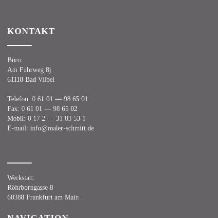
KON­TAKT
Büro:
Am Fuhr­weg 8j
61118 Bad Vilbel
Tele­fon:
0 61 01 — 98 65 01
Fax:
0 61 01 — 98 65 02
Mobil:
0 17 2 — 31 83 53 1
E‑mail:
info@maler-schmitt.de
Werk­statt:
Röhr­born­gas­se 8
60388 Frank­furt am Main